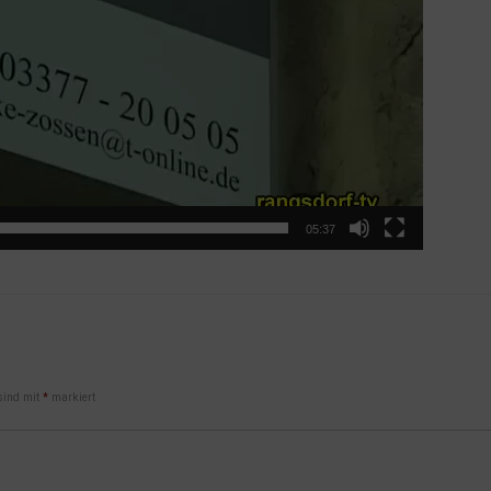
05:37
 sind mit
*
markiert